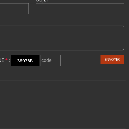
DE
*
:
ENVOYER