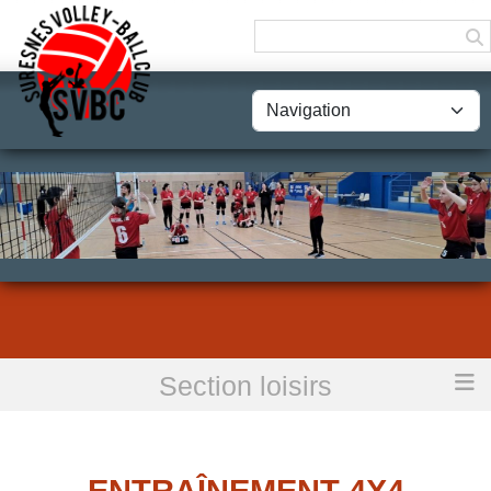
Panneau de gestion des cookies
Section loisirs
Accueil
Entraînement 4x4 Féminines loisirs
ENTRAÎNEMENT 4X4