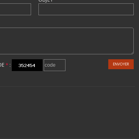
DE
*
:
ENVOYER