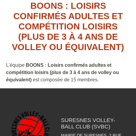
BOONS : LOISIRS
CONFIRMÉS ADULTES ET
COMPÉTITION LOISIRS
(PLUS DE 3 À 4 ANS DE
VOLLEY OU ÉQUIVALENT)
L'équipe
BOONS : Loisirs confirmés adultes et
compétition loisirs (plus de 3 à 4 ans de volley ou
équivalent)
est composée de 15 membres.
SURESNES VOLLEY-
BALL CLUB (SVBC)
MAIRIE DE SURESNES. 2 RUE