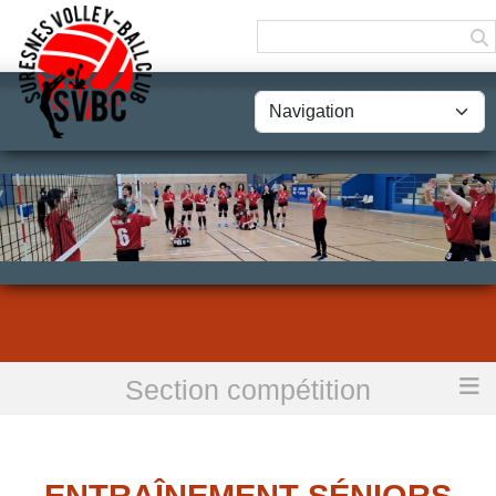
Panneau de gestion des cookies
Section compétition
Accueil
Entraînement Séniors Départemental Féminins
ENTRAÎNEMENT SÉNIORS