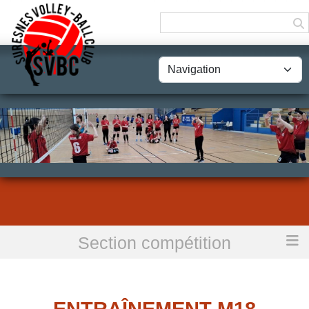
Panneau de gestion des cookies
Section compétition
Accueil
Entraînement M18 Masculins Groupe 1
ENTRAÎNEMENT M18