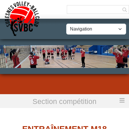
Panneau de gestion des cookies
Section compétition
Accueil
Entraînement M18 Masculins Groupe 2
ENTRAÎNEMENT M18