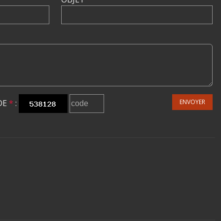
DE
*
:
ENVOYER