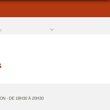
PE
S
SON
- DE 18H30 À 20H30