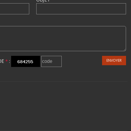
DE
*
:
ENVOYER