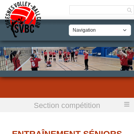
Panneau de gestion des cookies
Section compétition
Accueil
Entraînement Séniors Départemental Féminins
ENTRAÎNEMENT SÉNIORS