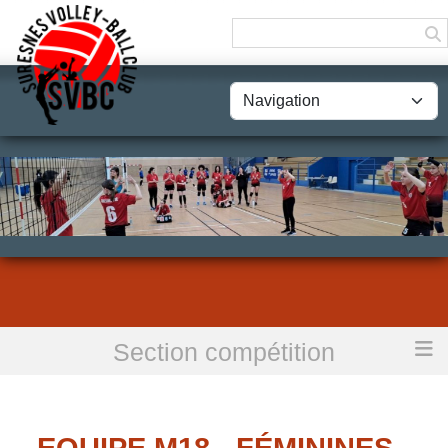
Panneau de gestion des cookies
Section compétition
Accueil
Equipe M18 - Féminines - Groupe 1
EQUIPE M18 - FÉMININES -